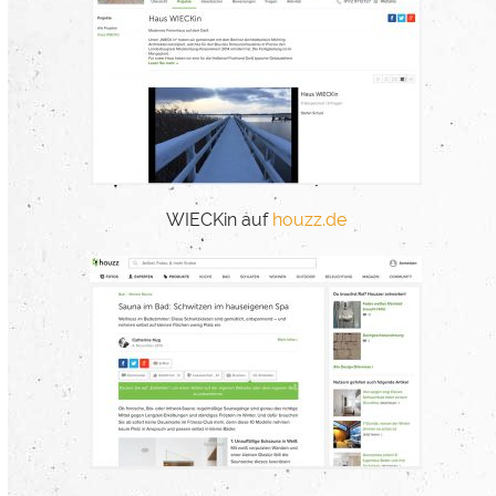
WIECKin auf
houzz.de