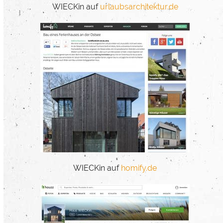
WIECKin auf
urlaubsarchitektur.de
WIECKin auf
homify.de