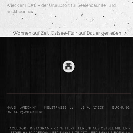
Wieck am Darß – der Urlaubsort für Seelenbaumler und
Rückbesinner
Wohnen auf Zeit: Ostsee-Flair auf Dauer genießen
Nächster
Beitrag:
HAUS „WIECKIN“ · KIELSTRASSE 11 · 18375 WIECK · BUCHUNG:
URLAUB@WIECKIN.DE
FACEBOOK
•
INSTAGRAM
•
X (TWITTER)
•
FERIENHAUS OSTSEE MIETEN
•
FERIENHAUS PREROW
•
FERIENHAUS ZINGST
•
FERIENHAUS BORN AM