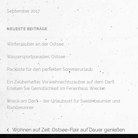
September 2017
NEUESTE BEITRÄGE
Winterzauber an der Ostsee
Wassersportparadies Ostsee
Packliste für den perfekten Sommerurlaub
Ein Zauberhafter Vorweihnachtszauber auf dem Darß:
Erleben Sie Gemütlichkeit im Ferienhaus Wieckin
Wieck am Darß – der Urlaubsort für Seelenbaumler und
Rückbesinner
Wohnen auf Zeit: Ostsee-Flair auf Dauer genießen
vorheriger