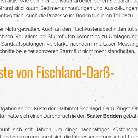
ist aktiv. Wie sehr hier die Natur arbeitet, sehen Sie daran, d
 Strand sind kaum Sedimentanhäufungen und Auskolkungen
rantwortlich. Auch die Prozesse im Boden tun ihren Teil dazu.
der Naturgewalten. Auch an den Flachküstenabschnitten tut s
eichnen. Vor allem bei Sturmfluten kommt es zu Umlagerung
 Sandaufspülungen verstärkt, nachdem mit Laser-Messun
itte bei einer schweren Sturmflut nicht mehr standhalten.
ste von Fischland-Darß-
fgaben an der Küste der Halbinsel Fischland-Darß-Zingst. O
tur hätte sich einen Durchbruch in den
Saaler Bodden
gebahn
müht sich seit Jahren um einen nachhaltigen Küstenschu
andesregierung sorgt sich die Interessengemeinschaft für 