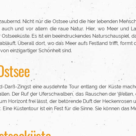
ezaubernd. Nicht nur die Ostsee und die hier lebenden Mensc
 auch und vor allem die raue Natur. Hier, wo Meer und L
 Ostseeküste. Es ist ein beeindruckendes Naturschauspiel, d
äuft. Überall dort, wo das Meer aufs Festland trifft, formt 
von einzigartiger Schönheit sind.
Ostsee
nd-Darß-Zingst eine ausdehnte Tour entlang der Küste mach
fallen. Der Ruf der Uferschwalben, das Rauschen der Wellen, 
 zum Horizont frei lässt, der betörende Duft der Heckenrosen 
Eine Küstentour ist ein Fest für die Sinne. Sie können das M
stseeküste