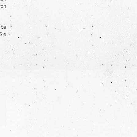
rch
che
Sie