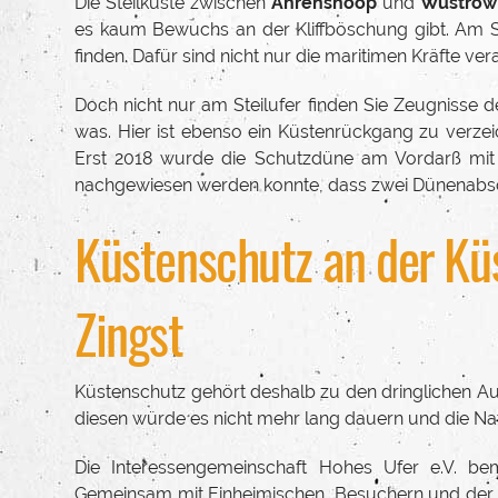
Die Steilküste zwischen
Ahrenshoop
und
Wustrow
es kaum Bewuchs an der Kliffböschung gibt. Am
finden. Dafür sind nicht nur die maritimen Kräfte ve
Doch nicht nur am Steilufer finden Sie Zeugnisse 
was. Hier ist ebenso ein Küstenrückgang zu verz
Erst 2018 wurde die Schutzdüne am Vordarß mit
nachgewiesen werden konnte, dass zwei Dünenabschn
Küstenschutz an der Kü
Zingst
Küstenschutz gehört deshalb zu den dringlichen Au
diesen würde es nicht mehr lang dauern und die Na
Die Interessengemeinschaft Hohes Ufer e.V. be
Gemeinsam mit Einheimischen, Besuchern und der L