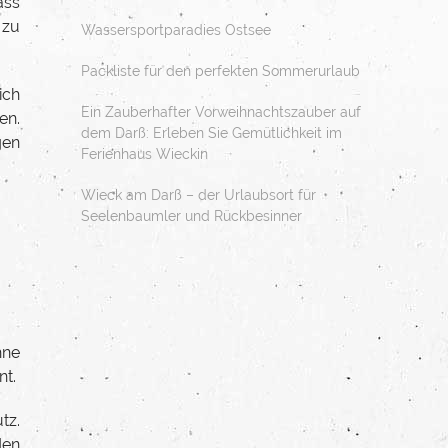
ass
 zu
Wassersportparadies Ostsee
Packliste für den perfekten Sommerurlaub
ich
Ein Zauberhafter Vorweihnachtszauber auf
en.
dem Darß: Erleben Sie Gemütlichkeit im
gen
Ferienhaus Wieckin
Wieck am Darß – der Urlaubsort für
Seelenbaumler und Rückbesinner
hne
t.
tz.
den