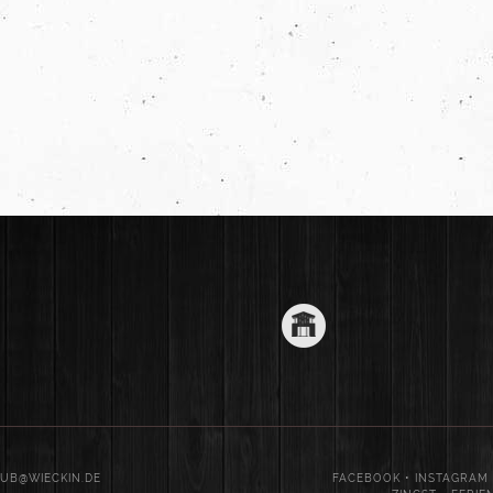
LAUB@WIECKIN.DE
FACEBOOK
•
INSTAGRAM