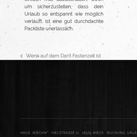
um sicherzustellen, dass dein
Urlaub so entspannt wie möglich
verläuft, ist eine gut durchdachte
Packliste unerlässlich.
Wenn auf dem Darß Fastenzeit ist
vorheriger
Beitrag:
HAUS „WIECKIN“ · KIELSTRASSE 11 · 18375 WIECK · BUCHUNG: UR